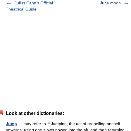
Julius Cahn's Official
June moon
Theatrical Guide
Look at other dictionaries:
Jump
— may refer to: * Jumping, the act of propelling oneself
upwards, using one s own power, into the air, and then returning