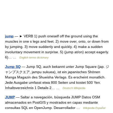
jump
— ► VERB 1) push oneself off the ground using the
muscles in one s legs and feet. 2) move over, onto, or down from
by jumping. 3) move suddenly and quickly. 4) make a sudden
involuntary movement in surprise. 5) (jump at/on) accept eagerly.
6)… …
English terms dictionary
Jump SQ
— Jump SQ, auch bekannt unter Jump Square (jap. ジ
ャンプスクエア, jampu sukuea), ist ein japanisches Shōnen
Manga Magazin des Shueisha Verlags. Es erscheint monatlich.
Jede Ausgabe umfasst etwa 800 Seiten und kostet 500 Yen.
Inhaltsverzeichnis 1 Details 2… …
Deutsch Wikipedia
JUMP
— Saltar a navegación, búsqueda JUMP Datos OSM
almacenados en PostGIS y mostrados en capas mediante
consultas SQL en OpenJump. Desarrollador …
Wikipedia Español