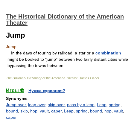
The Historical Dictionary of the American
Theater
Jump
Jump
In the days of touring by railroad, a star or a
combination
might be booked to "jump" between two fairly distant cities while
bypassing the towns between.
The Historical Dictionary of the American Theater
.
James Fisher
.
Игры ⚽
Нужна курсовая?
Synonyms
:
Jump over
,
leap over
,
skip over
,
pass by a leap
,
Leap
,
spring
,
bound
,
skip
,
hop
,
vault
,
caper
,
Leap
,
spring
,
bound
,
hop
,
vault
,
caper