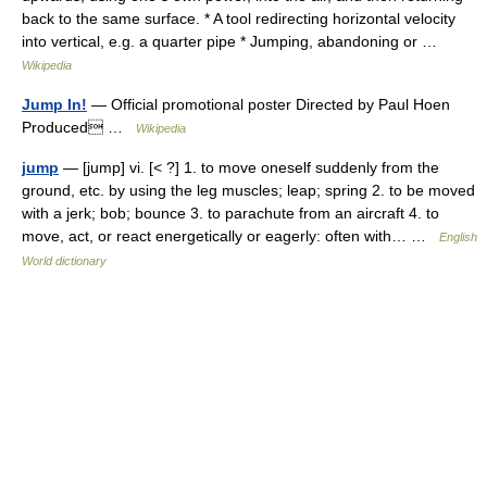
back to the same surface. * A tool redirecting horizontal velocity
into vertical, e.g. a quarter pipe * Jumping, abandoning or …
Wikipedia
Jump In!
— Official promotional poster Directed by Paul Hoen
Produced …
Wikipedia
jump
— [jump] vi. [< ?] 1. to move oneself suddenly from the
ground, etc. by using the leg muscles; leap; spring 2. to be moved
with a jerk; bob; bounce 3. to parachute from an aircraft 4. to
move, act, or react energetically or eagerly: often with… …
English
World dictionary