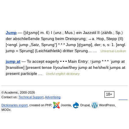
Jump
— 〈[dʒʌ̣mp] m. 6〉 I 〈unz.; Mus.〉 ein Jazzstil II 〈zählb.; Sp.〉
der abschließende Sprung beim Dreisprung; →a. Hop, Stepp (II)
[<engl. jump „Satz, Sprung“] * * * Jump [d̮ʒamp], der; s, s: 1. [engl.
jump = Sprung] (Leichtathletik) dritter Sprung… …
Universal-Lexikon
jump at
— To accept eagerly • • • Main Entry: ↑jump * * * ˈjump at
[transitive] [present tense I/you/we/they jump at he/she/it jumps at
present participle …
Useful english dictionary
© Academic, 2000-2026
18+
Contact us:
Technical Support
,
Advertising
Dictionaries export
, created on PHP,
Joomla,
Drupal,
WordPress,
MODx.